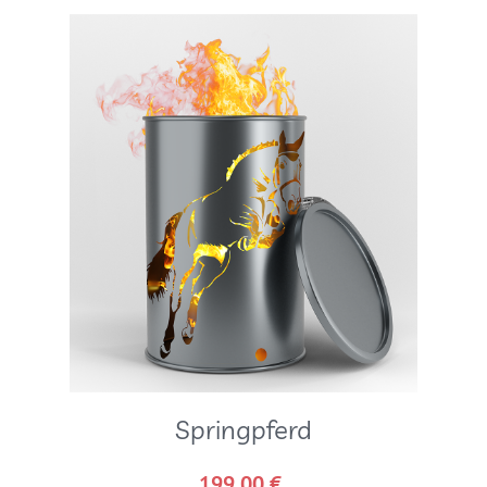
Springpferd
199,00
€